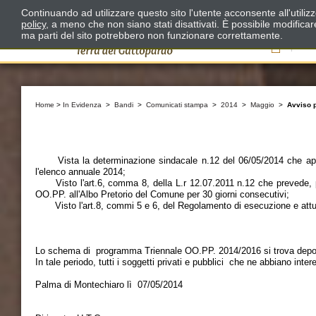
Continuando ad utilizzare questo sito l'utente acconsente all'utili
policy
, a meno che non siano stati disattivati. È possibile modifica
ma parti del sito potrebbero non funzionare correttamente.
Il
Home
>
In Evidenza
>
Bandi
>
Comunicati stampa
>
2014
>
Maggio
>
Avviso 
Il Dirig
Vista la determinazione sindacale n.12 del 06/05/2014 che app
l'elenco annuale 2014;
Visto l'art.6, comma 8, della L.r 12.07.2011 n.12 che prevede, p
OO.PP. all'Albo Pretorio del Comune per 30 giorni consecutivi;
Visto l'art.8, commi 5 e 6, del Regolamento di esecuzione e attuaz
Rende n
Lo schema di programma Triennale OO.PP. 2014/2016 si trova deposita
In tale periodo, tutti i soggetti privati e pubblici che ne abbiano in
Palma di Montechiaro lì 07/05/2014