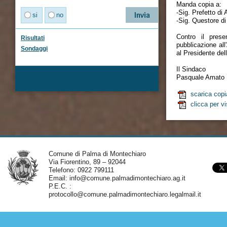
Manda copia a:
-Sig. Prefetto di 
si
no
-Sig. Questore di
Contro il pres
Risultati
pubblicazione all
Sondaggi
al Presidente del
Il Sindaco
Pasquale Amato
scarica copi
clicca per vi
Comune di Palma di Montechiaro
Via Fiorentino, 89 – 92044
Telefono: 0922 799111
Email:
info@comune.palmadimontechiaro.ag.it
P.E.C. :
protocollo@comune.palmadimontechiaro.legalmail.it