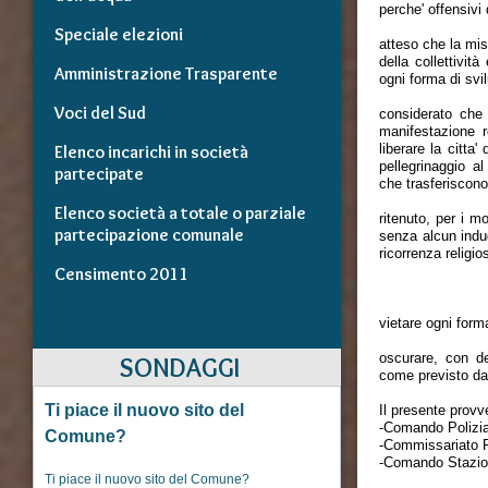
perche' offensivi
Speciale elezioni
atteso che la mis
della collettivit
Amministrazione Trasparente
ogni forma di svil
Voci del Sud
considerato che 
manifestazione r
liberare la citta
Elenco incarichi in società
pellegrinaggio a
partecipate
che trasferiscon
Elenco società a totale o parziale
ritenuto, per i m
partecipazione comunale
senza alcun indug
ricorrenza religio
Censimento 2011
vietare ogni forma
oscurare, con de
SONDAGGI
come previsto dal
Ti piace il nuovo sito del
Il presente prov
-Comando Polizia
Comune?
-Commissariato 
-Comando Stazion
Ti piace il nuovo sito del Comune?