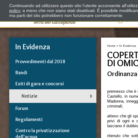
Continuando ad utilizzare questo sito l'utente acconsente all'utili
policy
, a meno che non siano stati disattivati. È possibile modifica
ma parti del sito potrebbero non funzionare correttamente.
Il
In Evidenza
Home
>
In Evidenza
COPERT
DI OMIC
Provvedimenti dal 2018
Bandi
Ordinanza 
Esiti di gara e concorsi
premesso che è st
Notizie
Castello, in numer
Madonna, inneggi
criminali;
Forum
atteso che gli sp
Regolamenti
privi di ogni e
lasciano il dubbio
Contro la privatizzazione
ritenuto che sot
dell'acqua