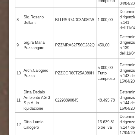
compreso
04/04/2
Determi
Sig.Rosario
dirigenzi
8
BLLRSR74D03A089W
1.000,00
Bellanti
n.141
dell'11/0
Determi
Sig.ra Maria
dirigenzi
9
PZZMRA62T56G282Q
450,00
Puzzangaro
n.139
dell'11/0
Determi
5.000,00
Arch.Calogero
dirigenzi
10
PZZCGR80T25A089H
Tutto
Puzzo
n.143 de
compreso
15/04/2
Ditta Dedalo
Determi
Ambiente AG 3
dirigenzi
11
02298890845
48.495,78
S.p.A. in
n.144 de
lquidazione
16/04/2
Determi
Ditta Lumia
16.639,81
dirigenza
12
Calogero
oltre Iva
n.147 de
17/04/2