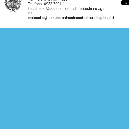
Telefono: 0922 799111
Email:
info@comune.palmadimontechiaro.ag.it
P.E.C. :
protocollo@comune.palmadimontechiaro.legalmail.it