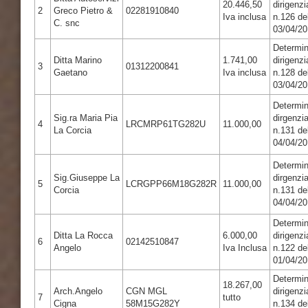
20.446,50
dirigenzi
2
Greco Pietro &
02281910840
Iva inclusa
n.126 de
C. snc
03/04/2
Determi
Ditta Marino
1.741,00
dirigenzi
3
01312200841
Gaetano
Iva inclusa
n.128 de
03/04/2
Determi
Sig.ra Maria Pia
dirgenzia
4
LRCMRP61TG282U
11.000,00
La Corcia
n.131 de
04/04/2
Determi
Sig.Giuseppe La
dirgenzia
5
LCRGPP66M18G282R
11.000,00
Corcia
n.131 de
04/04/2
Determi
Ditta La Rocca
6.000,00
dirigenzi
6
02142510847
Angelo
Iva Inclusa
n.122 de
01/04/2
Determi
18.267,00
Arch.Angelo
CGN MGL
dirigenzi
7
tutto
Cigna
58M15G282Y
n.134 de