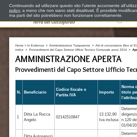
Continuando ad utilizzare questo sito l'utente acconsente all'utili
policy
, a meno che non siano stati disattivati. È possibile modifica
ma parti del sito potrebbero non funzionare correttamente.
Il
Home
>
In Evidenza
>
Amministrazione Trasparente
>
Atti di concessione (fino al 3
indice
>
Provvedimenti del Capo Settore Ufficio Tecnico Comunale anno 2014
>
Apr
AMMINISTRAZIONE APERTA
Provvedimenti del Capo Settore Ufficio Te
Norma 
Codice fiscale o
N.
Beneficiario
Importo
titolo pe
Partita IVA
l'attrib
Determi
Ditta La Rocca
13.132,90
dirigenzi
1
02142510847
Angelo
Iva inclusa
n.120 de
01/04/2
Determi
Ditta Autoservizi