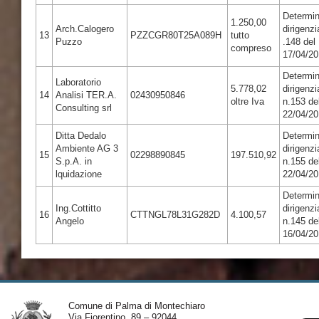
Determi
1.250,00
Arch.Calogero
dirigenzi
13
PZZCGR80T25A089H
tutto
Puzzo
.148 del
compreso
17/04/2
Determi
Laboratorio
5.778,02
dirigenzi
14
Analisi TER.A.
02430950846
oltre Iva
n.153 de
Consulting srl
22/04/2
Ditta Dedalo
Determi
Ambiente AG 3
dirigenzi
15
02298890845
197.510,92
S.p.A. in
n.155 de
lquidazione
22/04/2
Determi
Ing.Cottitto
dirigenzi
16
CTTNGL78L31G282D
4.100,57
Angelo
n.145 de
16/04/2
Comune di Palma di Montechiaro
Via Fiorentino, 89 – 92044