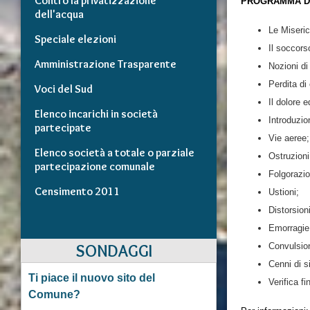
Contro la privatizzazione
PROGRAMMA D
dell'acqua
Le Miserico
Speciale elezioni
Il soccors
Amministrazione Trasparente
Nozioni di
Perdita di
Voci del Sud
Il dolore e
Elenco incarichi in società
Introduzio
partecipate
Vie aeree;
Elenco società a totale o parziale
Ostruzioni
partecipazione comunale
Folgorazi
Censimento 2011
Ustioni;
Distorsioni
Emorragie
SONDAGGI
Convulsion
Cenni di si
Ti piace il nuovo sito del
Verifica fi
Comune?