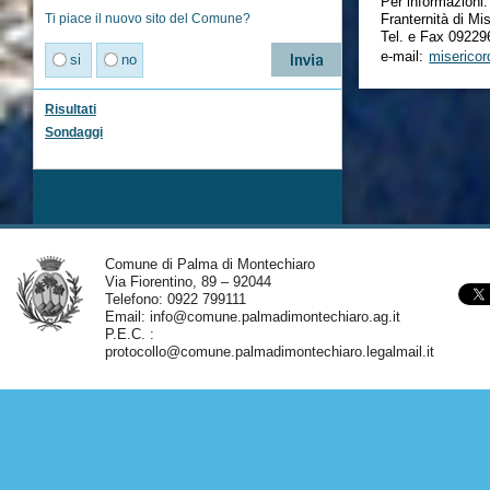
Per informazioni:
Ti piace il nuovo sito del Comune?
Franternità di Mi
Tel. e Fax 09229
e-mail:
misericor
si
no
Risultati
Sondaggi
Comune di Palma di Montechiaro
Via Fiorentino, 89 – 92044
Telefono: 0922 799111
Email:
info@comune.palmadimontechiaro.ag.it
P.E.C. :
protocollo@comune.palmadimontechiaro.legalmail.it