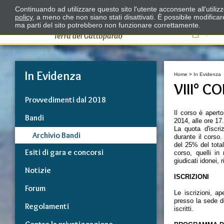
Continuando ad utilizzare questo sito l'utente acconsente all'utili
policy
, a meno che non siano stati disattivati. È possibile modifica
ma parti del sito potrebbero non funzionare correttamente.
Il
In Evidenza
Home
>
In Evidenza
VIII° 
Provvedimenti dal 2018
Il corso è apert
Bandi
2014, alle ore 17
La quota d'iscri
Archivio Bandi
durante il corso
del 25% del total
Esiti di gara e concorsi
corso, quelli in
giudicati idonei, 
Notizie
ISCRIZIONI
Forum
Le iscrizioni, ap
presso la sede de
Regolamenti
iscritti.