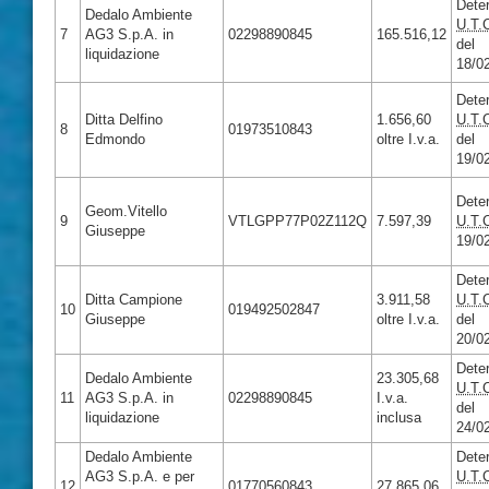
Dete
Dedalo Ambiente
U.T.
7
AG3 S.p.A. in
02298890845
165.516,12
del
liquidazione
18/0
Dete
Ditta Delfino
1.656,60
U.T.
8
01973510843
Edmondo
oltre I.v.a.
del
19/0
Dete
Geom.Vitello
9
VTLGPP77P02Z112Q
7.597,39
U.T.
Giuseppe
19/0
Dete
Ditta Campione
3.911,58
U.T.
10
019492502847
Giuseppe
oltre I.v.a.
del
20/0
Dete
Dedalo Ambiente
23.305,68
U.T.
11
AG3 S.p.A. in
02298890845
I.v.a.
del
liquidazione
inclusa
24/0
Dedalo Ambiente
Dete
AG3 S.p.A. e per
U.T.
12
01770560843
27.865,06