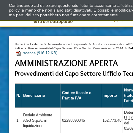
Continuando ad utilizzare questo sito l'utente acconsente all'utili
policy
, a meno che non siano stati disattivati. È possibile modifica
ma parti del sito potrebbero non funzionare correttamente.
Il
Home
>
In Evidenza
>
Amministrazione Trasparente
>
Atti di concessione (fino al 3
indice
>
Provvedimenti del Capo Settore Ufficio Tecnico Comunale anno 2014
>
Fe
scarica
(916.12 KB)
AMMINISTRAZIONE APERTA
Provvedimenti del Capo Settore Ufficio Te
Nor
Codice fiscale o
N.
Beneficiario
Importo
titol
Partita IVA
l'att
Dete
Dedalo Ambiente
U.T.
1
AG3 S.p.A. in
02298890845
152.773,48
del
liquidazione
03/0