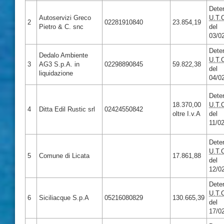
Dete
Autoservizi Greco
U.T.
2
02281910840
23.854,19
Pietro & C. snc
del
03/0
Dete
Dedalo Ambiente
U.T.
3
AG3 S.p.A. in
02298890845
59.822,38
del
liquidazione
04/0
Dete
18.370,00
U.T.
4
Ditta Edil Rustic srl
02424550842
oltre I.v.A
del
11/0
Dete
U.T.
5
Comune di Licata
17.861,88
del
12/0
Dete
U.T.
6
Siciliacque S.p.A
05216080829
130.665,39
del
17/0