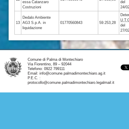
essa Catanzaro
del
Costruzioni
24/0
Dete
Dedalo Ambiente
U.T.
13
AG3 S.p.A. in
01770560843
59.253,28
del
liquidazione
27/0
Comune di Palma di Montechiaro
Via Fiorentino, 89 – 92044
Telefono: 0922 799111
Email:
info@comune.palmadimontechiaro.ag.it
P.E.C. :
protocollo@comune.palmadimontechiaro.legalmail.it