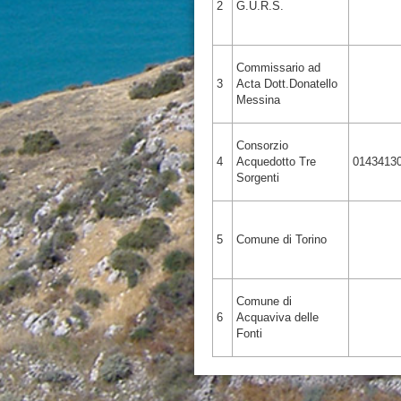
2
G.U.R.S.
Commissario ad
3
Acta Dott.Donatello
Messina
Consorzio
4
Acquedotto Tre
0143413
Sorgenti
5
Comune di Torino
Comune di
6
Acquaviva delle
Fonti