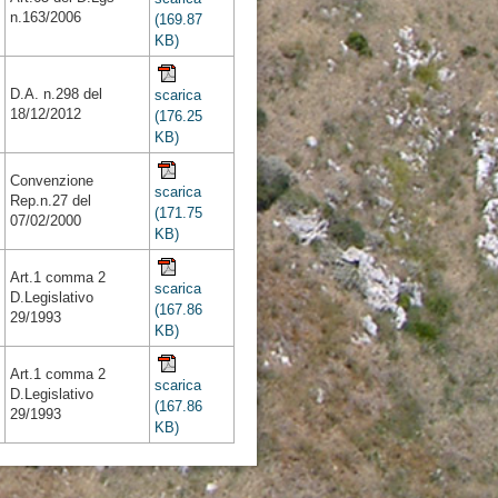
n.163/2006
(169.87
KB)
D.A. n.298 del
scarica
18/12/2012
(176.25
KB)
Convenzione
scarica
Rep.n.27 del
(171.75
07/02/2000
KB)
Art.1 comma 2
scarica
D.Legislativo
(167.86
29/1993
KB)
Art.1 comma 2
scarica
D.Legislativo
(167.86
29/1993
KB)