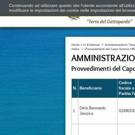
Continuando ad utilizzare questo sito l'utente acconsente all'utili
modificare le impostazioni dei cookie nelle impostazioni del brows
Home
>
In Evidenza
>
Amministrazione Tras
indice
>
Provvedimenti del Capo Settore Uf
AMMINISTRAZIO
Provvedimenti del Cap
Codice
N.
Beneficiario
fiscale o
Partita I
Ditta Bennardo
1
0249653
Jessica