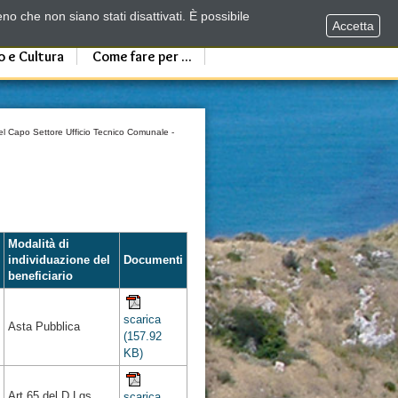
no che non siano stati disattivati. È possibile
Accetta
o e Cultura
Come fare per ...
l Capo Settore Ufficio Tecnico Comunale -
Modalità di
individuazione del
Documenti
beneficiario
scarica
Asta Pubblica
(157.92
KB)
Art.65 del D.Lgs
scarica