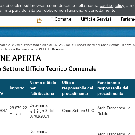
zzo dei cookie sul browser come descritto nella nostra
cookie policy
, a me
er, ma parti del sito potrebbero non funzionare correttamente.
Il Comune
Uffici e Servizi
Turism
parente
>
Atti di concessione (fino al 31/12/2014)
>
Provvedimenti del Capo Settore Finanze de
ficio Tecnico Comunale anno 2014
>
Gennaio
NE APERTA
o Settore Ufficio Tecnico Comunale
Norma o titolo
Ufficio
Funzionario
Importo
per
responsabile del
responsabile del
VA
l'attribuzione
procedimento
procedimento
Determina
28.879,22
Arch.Francesco Lo
0847
U.T.C.
n.3 del
Capo Settore UTC
+ I.v.a.
Nobile
07/01/2014
Determina
Arch.Francesco Lo