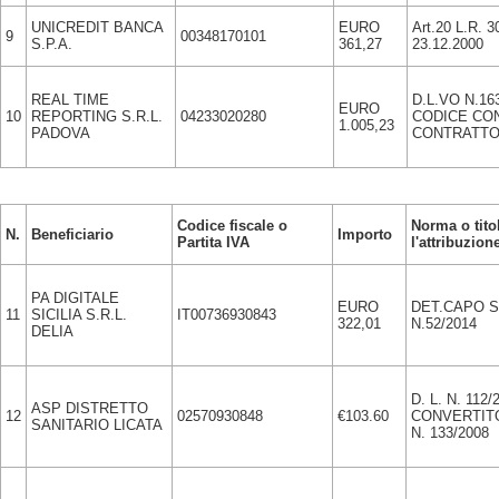
UNICREDIT BANCA
EURO
Art.20 L.R. 3
9
00348170101
S.P.A.
361,27
23.12.2000
REAL TIME
D.L.VO N.16
EURO
10
REPORTING S.R.L.
04233020280
CODICE CON
1.005,23
PADOVA
CONTRATTO
Codice fiscale o
Norma o tito
N.
Beneficiario
Importo
Partita IVA
l'attribuzion
PA DIGITALE
EURO
DET.CAPO 
11
SICILIA S.R.L.
IT00736930843
322,01
N.52/2014
DELIA
D. L. N. 112/
ASP DISTRETTO
12
02570930848
€103.60
CONVERTIT
SANITARIO LICATA
N. 133/2008