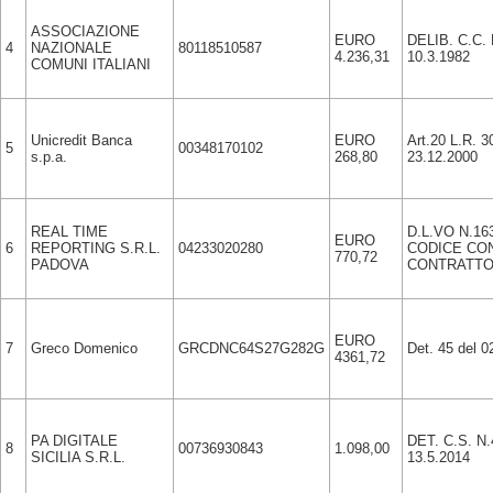
ASSOCIAZIONE
EURO
DELIB. C.C.
4
NAZIONALE
80118510587
4.236,31
10.3.1982
COMUNI ITALIANI
Unicredit Banca
EURO
Art.20 L.R. 3
5
00348170102
s.p.a.
268,80
23.12.2000
REAL TIME
D.L.VO N.16
EURO
6
REPORTING S.R.L.
04233020280
CODICE CON
770,72
PADOVA
CONTRATTO
EURO
7
Greco Domenico
GRCDNC64S27G282G
Det. 45 del 0
4361,72
PA DIGITALE
DET. C.S. N
8
00736930843
1.098,00
SICILIA S.R.L.
13.5.2014