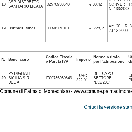
ASP DISTRETTO
18
02570930848
€ 38,42
CONVERTIT
SANITARIO LICATA
N. 133/2008
Art. 20 L.R. 3
19
Unicredit Banca
00348170101
€. 228,25
23.12.2000
Codice Fiscale
Norma o titolo
U
N.
Beneficiaro
Importo
o Partita IVA
per l'attribuzione
d
PA DIGITALE
DET.CAPO
EURO
U
20
SICILIA S.R.L.
IT00736930843
SETTORE
322,01
P
DELIA
N.52/2014
Comune di Palma di Montechiaro - www.comune.palmadimontec
Chiudi la versione stam