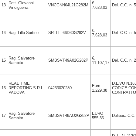
Dott. Giovanni
€.
13
VNCGNN64L21G282M
Del. C.C. n. 
Vinciguerra
7.628,03
€.
14
Rag. Lillo Sortino
SRTLLL66D30G282V
Del. C.C. n. 
7.628,03
Rag. Salvatore
€.
15
SMBSVT49A02G282P
Del. C.C. n. 
Sambito
11.107,17
REAL TIME
D.L.VO N.16
Euro
16
REPORTING S.R.L.
04233020280
CODICE CON
1.229,38
PADOVA
CONTRATTO
Rag. Salvatore
EURO
17
SMBSVT49AO2G282P
Delibera C.C.
Sambito
555,36
D. L. N. 112/