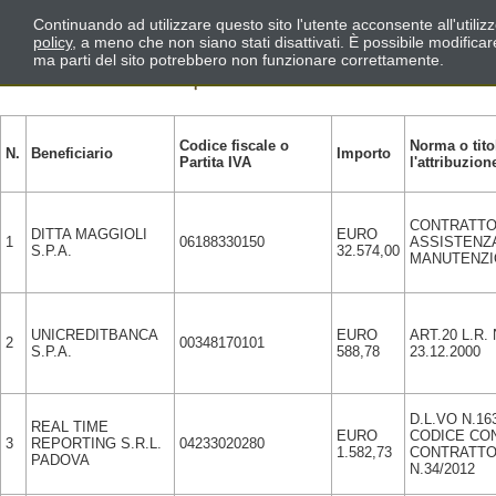
Continuando ad utilizzare questo sito l'utente acconsente all'utili
policy
, a meno che non siano stati disattivati. È possibile modifica
ma parti del sito potrebbero non funzionare correttamente.
Codice fiscale o
Norma o tito
N.
Beneficiario
Importo
Partita IVA
l'attribuzion
CONTRATTO
DITTA MAGGIOLI
EURO
1
06188330150
ASSISTENZ
S.P.A.
32.574,00
MANUTENZI
UNICREDITBANCA
EURO
ART.20 L.R.
2
00348170101
S.P.A.
588,78
23.12.2000
D.L.VO N.16
REAL TIME
EURO
CODICE CON
3
REPORTING S.R.L.
04233020280
1.582,73
CONTRATTO
PADOVA
N.34/2012