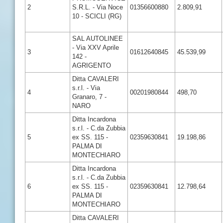
2
S.R.L. - Via Noce
01356600880
2.809,91
10 - SCICLI (RG)
SAL AUTOLINEE
- Via XXV Aprile
3
01612640845
45.539,99
142 -
AGRIGENTO
Ditta CAVALERI
s.r.l. - Via
4
00201980844
498,70
Granaro, 7 -
NARO
Ditta Incardona
s.r.l. - C.da Zubbia
5
ex SS. 115 -
02359630841
19.198,86
PALMA DI
MONTECHIARO
Ditta Incardona
s.r.l. - C.da Zubbia
6
ex SS. 115 -
02359630841
12.798,64
PALMA DI
MONTECHIARO
Ditta CAVALERI