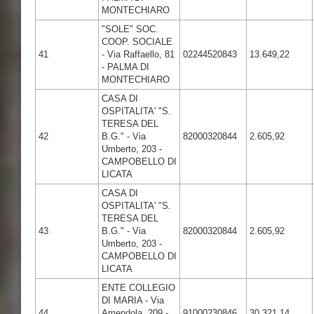
MONTECHIARO
"SOLE" SOC.
COOP. SOCIALE
41
- Via Raffaello, 81
02244520843
13.649,22
- PALMA DI
MONTECHIARO
CASA DI
OSPITALITA' "S.
TERESA DEL
42
B.G." - Via
82000320844
2.605,92
Umberto, 203 -
CAMPOBELLO DI
LICATA
CASA DI
OSPITALITA' "S.
TERESA DEL
43
B.G." - Via
82000320844
2.605,92
Umberto, 203 -
CAMPOBELLO DI
LICATA
ENTE COLLEGIO
DI MARIA - Via
44
Amendola, 209 -
91000230846
30.321,14