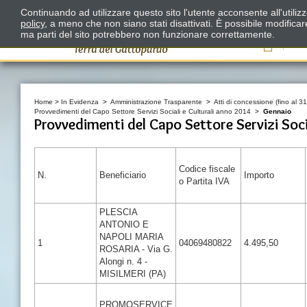
Continuando ad utilizzare questo sito l'utente acconsente all'utili
policy
, a meno che non siano stati disattivati. È possibile modifica
ma parti del sito potrebbero non funzionare correttamente.
Il
Home
>
In Evidenza
>
Amministrazione Trasparente
>
Atti di concessione (fino al 3
Provvedimenti del Capo Settore Servizi Sociali e Culturali anno 2014
>
Gennaio
Provvedimenti del Capo Settore Servizi Socia
Codice fiscale
N.
Beneficiario
Importo
o Partita IVA
PLESCIA
ANTONIO E
NAPOLI MARIA
1
04069480822
4.495,50
ROSARIA - Via G.
Alongi n. 4 -
MISILMERI (PA)
PROMOSERVICE