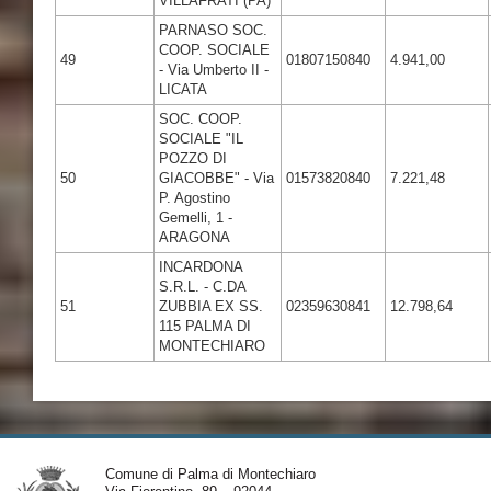
VILLAFRATI (PA)
PARNASO SOC.
COOP. SOCIALE
49
01807150840
4.941,00
- Via Umberto II -
LICATA
SOC. COOP.
SOCIALE "IL
POZZO DI
50
GIACOBBE" - Via
01573820840
7.221,48
P. Agostino
Gemelli, 1 -
ARAGONA
INCARDONA
S.R.L. - C.DA
51
ZUBBIA EX SS.
02359630841
12.798,64
115 PALMA DI
MONTECHIARO
Comune di Palma di Montechiaro