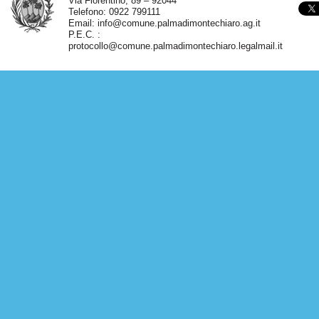
Via Fiorentino, 89 – 92044
Telefono: 0922 799111
Email:
info@comune.palmadimontechiaro.ag.it
P.E.C. :
protocollo@comune.palmadimontechiaro.legalmail.it