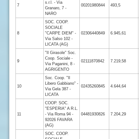
s.r.l. - Via
7
00201980844
493,5
Granaro, 7 -
NARO
SOC. COOP.
SOCIALE
8
"CARPE DIEM" -
02306440849
6.945,61
Via Salso 102 -
LICATA (AG)
"Il Girasole" Soc.
Coop. Sociale -
9
02111870842
7.219,58
Via Paganini, 8 -
AGRIGENTO
Soc. Coop. "Il
Libero Gabbiano" -
10
02435260845
4.644,64
Via Gela 387 -
LICATA
COOP. SOC.
"ESPERIA" A R.L.
11
- Via Roma 94 -
04481930826
7.204,29
92026 FAVARA
(AG)
SOC. COOP.