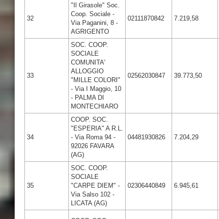
"Il Girasole" Soc.
Coop. Sociale -
32
02111870842
7.219,58
Via Paganini, 8 -
AGRIGENTO
SOC. COOP.
SOCIALE
COMUNITA'
ALLOGGIO
33
02562030847
39.773,50
"MILLE COLORI"
- Via I Maggio, 10
- PALMA DI
MONTECHIARO
COOP. SOC.
"ESPERIA" A R.L.
34
- Via Roma 94 -
04481930826
7.204,29
92026 FAVARA
(AG)
SOC. COOP.
SOCIALE
35
"CARPE DIEM" -
02306440849
6.945,61
Via Salso 102 -
LICATA (AG)