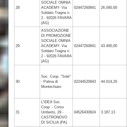
SOCIALE OMNIA
28
ACADEMY- Via
02447260841
26.040,00
Soldato Tragna n.
2 - 92026 FAVARA
(AG)
ASSOCIAZIONE
DI PROMOZIONE
SOCIALE OMNIA
29
ACADEMY- Via
02447260841
43.400,00
Soldato Tragna n.
2 - 92026 FAVARA
(AG)
Soc. Coop. "Sole"
30
- Palma di
02244520843
44.014,20
Montechiaro
L'IDEA Soc.
Coop. - Corso
31
Umberto, 29 -
04526430824
3.187,13
CASTRONOVO
DI SICILIA (PA)