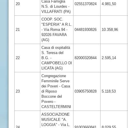
Casa Famiglia
20
02551370824
4.981,50
N.S. di Lourdes -
VILLAFRATI (PA)
COOP. SOC.
"ESPERIA" A R.L.
21
- Via Roma 94 -
04481930826
10.358,96
92026 FAVARA
(AG)
Casa di ospitalità
S. Teresa del
22
B.G. -
82000320844
2.595,14
CAMPOBELLO DI
LICATA (AG)
Congregazione
Femminile Serve
dei Poveri - Casa
23
di Riposo
03905750828
5.118,53
Boccone del
Povero -
CASTELTERMINI
ASSOCIAZIONE
MUSICALE "A.
LOGGIA" - Via L.
24
91003660841
8.029,55