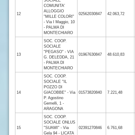
SOCIALE
COMUNITA'
ALLOGGIO
12
02562030847
42.063,72
"MILLE COLORI"
- Via I Maggio, 10
- PALMA DI
MONTECHIARO
SOC. COOP.
SOCIALE
"PEGASO" - VIA
13
01967630847
48.610,83
G. DELEDDA, 21
- PALMA DI
MONTECHIARO
SOC. COOP.
SOCIALE "IL
POZZO DI
14
GIACOBBE" - Via
01573820840
7.221,48
P. Agostino
Gemelli, 1 -
ARAGONA
SOC. COOP.
SOCIALE ONLUS
15
"SUAMI" - Via
02391270846
6.761,68
Gela 94 - LICATA