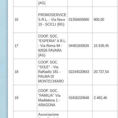
(AG)
PROMOSERVICE
16
S.R.L. - Via Noce
01356600880
900,00
10 - SCICLI (RG)
COOP. SOC.
"ESPERIA" A R.L.
17
- Via Roma 94 -
04481930826
15.538,45
92026 FAVARA
(AG)
COOP. SOC.
"SOLE" - Via
18
Raffaello 181 -
02244520843
20.737,54
PALMA DI
MONTECHIARO
COOP. SOC.
"FAMILIA" Via
19
01826220848
2.492,46
Maddalena 1 -
ARAGONA
Associazione