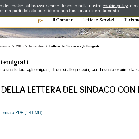
zzo dei cookie sul browser come descritto nella nostra
cookie policy
, a me
er, ma parti del sito potrebbero non funzionare correttamente.
Il Comune
Uffici e Servizi
Turism
 stampa
>
2013
>
Novembre
>
Lettera del Sindaco agli Emigrati
i emigrati
o una lettera agli emigrati, di cui si allega copia, con la quale esprime la su
A DELLA LETTERA DEL SINDACO CON
in formato PDF
(1.41 MB)