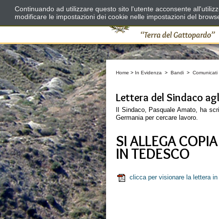
Continuando ad utilizzare questo sito l'utente acconsente all'utili
modificare le impostazioni dei cookie nelle impostazioni del brows
Home
>
In Evidenza
>
Bandi
>
Comunicati
Lettera del Sindaco agl
Il Sindaco, Pasquale Amato, ha scritt
Germania per cercare lavoro.
SI ALLEGA COPI
IN TEDESCO
clicca per visionare la lettera 