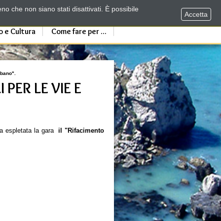
no che non siano stati disattivati. È possibile
Accetta
o e Cultura
Come fare per ...
rbano".
 PER LE VIE E
ta espletata la gara
il "Rifacimento