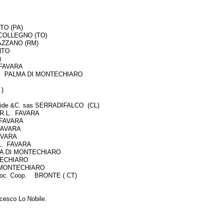
O (PA)
COLLEGNO (TO)
NAZZANO (RM)
NTO
G)
 FAVARA
LMA DI MONTECHIARO
)
 Davide &C. sas SERRADIFALCO (CL)
.R.L. FAVARA
o FAVARA
FAVARA
AVARA
L. FAVARA
 DI MONTECHIARO
TECHIARO
MONTECHIARO
i Soc. Coop. BRONTE ( CT)
ncesco Lo Nobile.