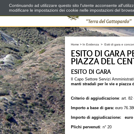
Continuando ad utilizzare questo sito l'utente acconsente all'utili
modificare le impostazioni dei cookie nelle impostazioni del brows
Home
>
In Evidenza
>
Esiti di gara e concor
ESITO DI GARA P
PIAZZA DEL CE
ESITO DI GARA
Il Capo Settore Servizi Amministrati
manti stradali per le vie e piazza 
Criterio di aggiudicazione
: art. 8
Importo a base di gara:
euro 76.380
Importo di aggiudicazione: euro 11
Plichi pervenuti
: n° 20