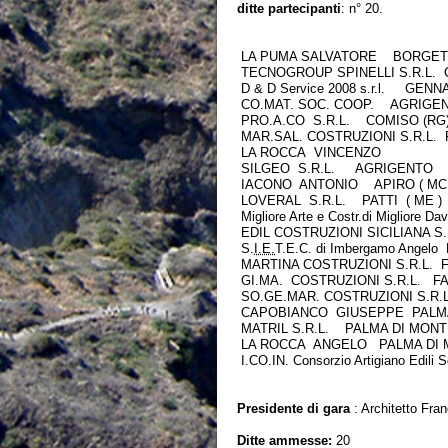
ditte partecipanti
: n° 20.
LA PUMA SALVATORE BORGETT
TECNOGROUP SPINELLI S.R.L. 
D & D Service 2008 s.r.l. GEN
CO.MAT. SOC. COOP. AGRIGE
PRO.A.CO S.R.L. COMISO (R
MAR.SAL. COSTRUZIONI S.R.L.
LA ROCCA VINCENZO PA
SILGEO S.R.L. AGRIGENTO
IACONO ANTONIO APIRO ( MC 
LOVERAL S.R.L. PATTI ( ME )
Migliore Arte e Costr.di Migliore
EDIL COSTRUZIONI SICILIANA S
S.
I.E.
T.E.C. di Imbergamo Angel
MARTINA COSTRUZIONI S.R.L. 
GI.MA. COSTRUZIONI S.R.L. F
SO.GE.MAR. COSTRUZIONI S.R.
CAPOBIANCO GIUSEPPE PALMA
MATRIL S.R.L. PALMA DI MON
LA ROCCA ANGELO PALMA DI 
I.CO.IN. Consorzio Artigiano Edil
Presidente di gara
: Architetto Fra
Ditte ammesse:
20