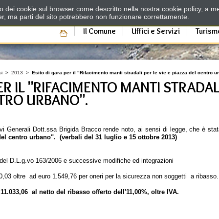
zzo dei cookie sul browser come descritto nella nostra
cookie policy
, a me
er, ma parti del sito potrebbero non funzionare correttamente.
Il Comune
Uffici e Servizi
Turism
si
>
2013
>
Esito di gara per il "Rifacimento manti stradali per le vie e piazza del centro u
ER IL "RIFACIMENTO MANTI STRADALI
NTRO URBANO".
vi Generali Dott.ssa Brigida Bracco rende noto, ai sensi di legge, che è sta
del centro urbano".
(verbali del 31 luglio e 15 ottobre 2013)
2 del D.L.g.vo 163/2006 e successive modifiche ed integrazioni
,03 oltre ad euro 1.549,76 per oneri per la sicurezza non soggetti a ribasso.
.033,06 al netto del ribasso offerto dell'11,00%, oltre IVA.