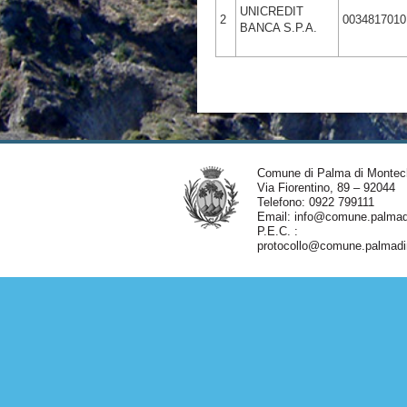
UNICREDIT
2
0034817010
BANCA S.P.A.
Comune di Palma di Montec
Via Fiorentino, 89 – 92044
Telefono: 0922 799111
Email:
info@comune.palmadi
P.E.C. :
protocollo@comune.palmadim