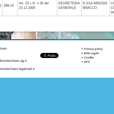
Art. 20 L.R. n.30 del
SEGRETERIA
D.SSA BRIGIDA
C
1
588,14
23.12.2000
GENERALE
BRACCO
C
D
hiaro
Privacy policy
Note Legali
Credits
montechiaro.ag.it
DPO
ontechiaro.legalmail.it