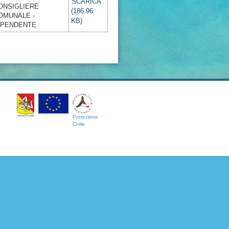
SCARICA
ONSIGLIERE
(186.96
OMUNALE -
KB)
IPENDENTE
Protezione
Civile