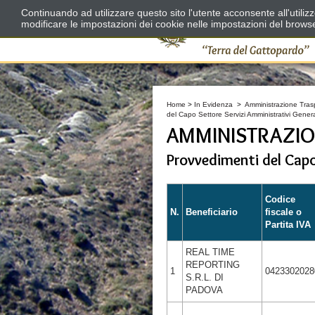
Continuando ad utilizzare questo sito l'utente acconsente all'utili
modificare le impostazioni dei cookie nelle impostazioni del brows
Home
>
In Evidenza
>
Amministrazione Tras
del Capo Settore Servizi Amministrativi Gene
AMMINISTRAZIO
Provvedimenti del Capo
Codice
N.
Beneficiario
fiscale o
Partita IVA
REAL TIME
REPORTING
1
0423302028
S.R.L. DI
PADOVA