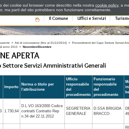
zzo dei cookie sul browser come descritto nella nostra
cookie policy
, a me
er, ma parti del sito potrebbero non funzionare correttamente.
Il Comune
Uffici e Servizi
Turism
parente
>
Atti di concessione (fino al 31/12/2014)
>
Provvedimenti del Capo Settore Servizi Ammi
rali anno 2013
>
Novembre/Dicembre
NE APERTA
 Settore Servizi Amministrativi Generali
Ufficio
Funzionario
Mo
Norma o titolo per
responsabile
responsabile
Importo
in
l'attribuzione
del
del
be
procedimento
procedimento
D.L.VO 163/2000 Codice
SEGRETERIA
D.SSA BRIGIDA
D
0
1.730,64
contratti Contratto Rep
GENERALE
BRACCO
4
n.34 del 22.11.2012
R