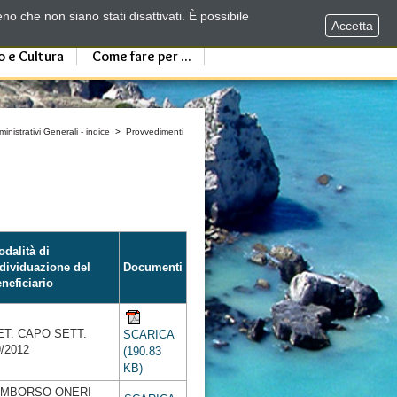
no che non siano stati disattivati. È possibile
Accetta
o e Cultura
Come fare per ...
nistrativi Generali - indice
>
Provvedimenti
dalità di
dividuazione del
Documenti
neficiario
ET. CAPO SETT.
SCARICA
9/2012
(190.83
KB)
IMBORSO ONERI