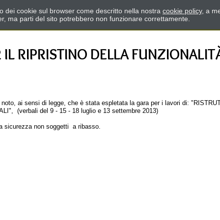
zzo dei cookie sul browser come descritto nella nostra
cookie policy
, a me
er, ma parti del sito potrebbero non funzionare correttamente.
IL RIPRISTINO DELLA FUNZIONALITÀ
e noto, ai sensi di legge, che è stata espletata la gara per i lavori di: "R
verbali del 9 - 15 - 18 luglio e 13 settembre 2013)
la sicurezza non soggetti a ribasso.