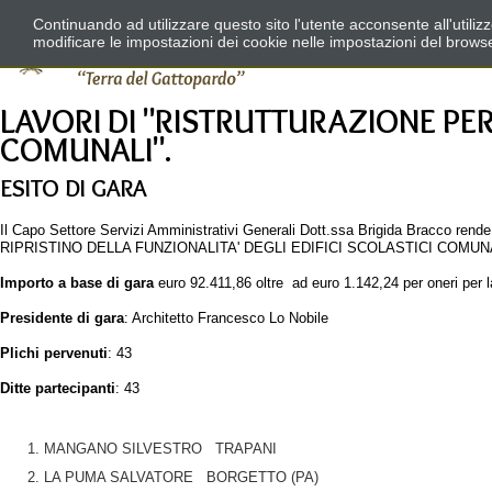
Continuando ad utilizzare questo sito l'utente acconsente all'utili
modificare le impostazioni dei cookie nelle impostazioni del brows
LAVORI DI "RISTRUTTURAZIONE PER 
COMUNALI".
ESITO DI GARA
Il Capo Settore Servizi Amministrativi Generali Dott.ssa Brigida Bracco rend
RIPRISTINO DELLA FUNZIONALITA' DEGLI EDIFICI SCOLASTICI COMUNALI", (
Importo a base di gara
euro 92.411,86 oltre ad euro 1.142,24 per oneri per 
Presidente di gara
: Architetto Francesco Lo Nobile
Plichi pervenuti
: 43
Ditte partecipanti
: 43
MANGANO SILVESTRO TRAPANI
LA PUMA SALVATORE BORGETTO (PA)