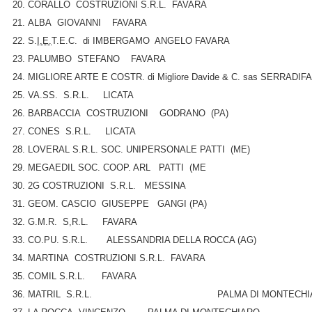
CORALLO COSTRUZIONI S.R.L. FAVARA
ALBA GIOVANNI FAVARA
S.
I.E.
T.E.C. di IMBERGAMO ANGELO FAVARA
PALUMBO STEFANO FAVARA
MIGLIORE ARTE E COSTR. di Migliore Davide & C. sas SERRADIF
VA.SS. S.R.L. LICATA
BARBACCIA COSTRUZIONI GODRANO (PA)
CONES S.R.L. LICATA
LOVERAL S.R.L. SOC. UNIPERSONALE PATTI (ME)
MEGAEDIL SOC. COOP. ARL PATTI (ME
2G COSTRUZIONI S.R.L. MESSINA
GEOM. CASCIO GIUSEPPE GANGI (PA)
G.M.R. S,R.L. FAVARA
CO.PU. S.R.L. ALESSANDRIA DELLA ROCCA (AG)
MARTINA COSTRUZIONI S.R.L. FAVARA
COMIL S.R.L. FAVARA
MATRIL S.R.L. PALMA DI MONTECHIA