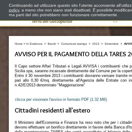
Continuando ad utilizzare questo sito l'utente acconsente all'utili
policy
, a meno che non siano stati disattivati. È possibile modifica
ma parti del sito potrebbero non funzionare correttamente.
Il
Home
>
In Evidenza
>
Bandi
>
Comunicati stampa
>
2013
>
Settembre
>
AVVI
AVVISO PER IL PAGAMENTO DELLA TARES 
Il Capo settore Affari Tributari e Legali AVVISA i contribuenti che
Sicilia spa, saranno incassate direttamente dal Comune per la copert
Entro il 30 novembre 2013 i contribuenti dovranno versare tramite m
pari allo 0,30 €/mq. direttamente all'Agenzia delle Entrate con ind
n.42/E/2013 denominato "Maggiorazione"
clicca per visionare l'avviso in formato PDF
(1.32 MB)
Cittadini residenti all'estero
Il Ministero dell'Economia e Finanze ha reso noto che per i cittadini
devono effettuare un bonifico direttamente in favore della Banca d'
della maggiorazione TARES che verrà accreditata al bilancio dello 