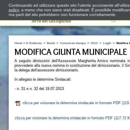
Continuando ad utilizzare questo sito l'utente acconsente all'utili
policy
, a meno che non siano stati disattivati. È possibile modifica
ma parti del sito potrebbero non funzionare correttamente.
Il
Home
>
In Evidenza
>
Bandi
>
Comunicati stampa
>
2013
>
Luglio
>
Modifica 
MODIFICA GIUNTA MUNICIPALE
A seguito dimissioni dell'Assessore Margherita Amico nominata in
provvedere alla nuova nomina in sostituzione del dimissionario, il
la delega dell'assessore dimissionario.
In allegato le determine Sindacali:
- n. 31 e n. 32 del 19.07.2013
clicca per visionare la determina sindacale in formato PDF
(119
clicca per visionare la determina sindacale in formato PDF
(117.72 K