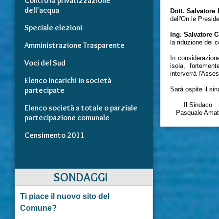
Contro la privatizzazione
dell'acqua
Dott. Salvatore
dell'On.le Presid
Speciale elezioni
Ing. Salvatore C
la riduzione dei c
Amministrazione Trasparente
In considerazione
Voci del Sud
isola, fortemen
interverrà l'Ass
Elenco incarichi in società
partecipate
Sarà ospite il sin
Il Sindaco
Elenco società a totale o parziale
Pasquale Amat
partecipazione comunale
Censimento 2011
SONDAGGI
Ti piace il nuovo sito del
Comune?