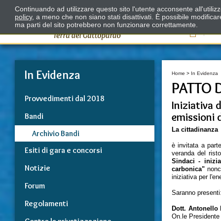
Continuando ad utilizzare questo sito l'utente acconsente all'utili
policy
, a meno che non siano stati disattivati. È possibile modifica
ma parti del sito potrebbero non funzionare correttamente.
Il
In Evidenza
Home
>
In Evidenza
PATTO D
Provvedimenti dal 2018
Iniziativa 
emissioni 
Bandi
La cittadinanza
Archivio Bandi
è invitata a part
Esiti di gara e concorsi
veranda del rist
Sindaci - inizi
Notizie
carbonica"
nonch
iniziativa per l'en
Forum
Saranno presenti
Regolamenti
Dott. Antonello
On.le Presidente