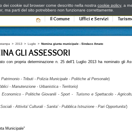
zzo dei cookie sul browser come descritto nella nostra
cookie policy
, a me
er, ma parti del sito potrebbero non funzionare correttamente.
Il Comune
Uffici e Servizi
Turism
 stampa
>
2013
>
Luglio
>
Nomina giunta municipale - Sindaco Amato
INA GLI ASSESSORI
to con propria determinazione n. 25 dell'1 Luglio 2013 ha nominato gli Ass
Patrimonio - Tributi - Polizia Municipale - Politiche al Personale
)
blici - Manutenzione - Urbanistica - Territorio)
 Economico - Politiche Giovanili - Sport - Turismo e Spettacolo - Agricoltur
Sociali - Attivita' Culturali - Sanita' - Pubblica Istruzione - Pari Opportunita'
)
nta Municipale"