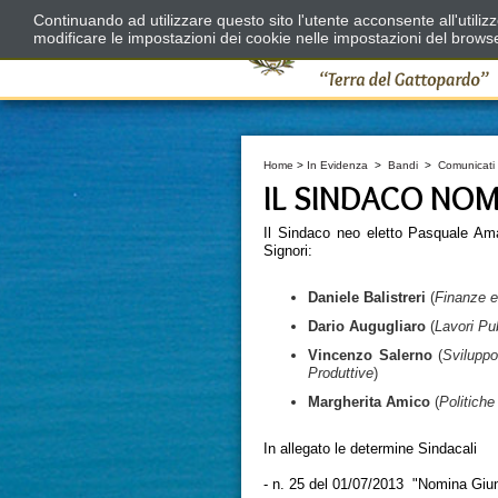
Continuando ad utilizzare questo sito l'utente acconsente all'utili
modificare le impostazioni dei cookie nelle impostazioni del brows
Home
>
In Evidenza
>
Bandi
>
Comunicati
IL SINDACO NOM
Il Sindaco neo eletto Pasquale Ama
Signori:
Daniele Balistreri
(
Finanze e 
Dario Augugliaro
(
Lavori Pub
Vincenzo Salerno
(
Sviluppo
Produttive
)
Margherita Amico
(
Politiche 
In allegato le determine Sindacali
- n. 25 del 01/07/2013 "Nomina Giu