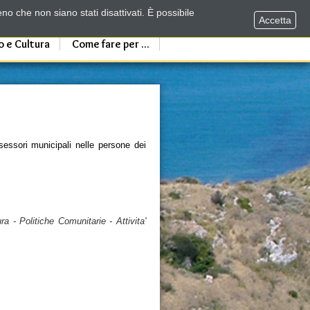
no che non siano stati disattivati. È possibile
Accetta
o e Cultura
Come fare per ...
essori municipali nelle persone dei
a - Politiche Comunitarie - Attivita'