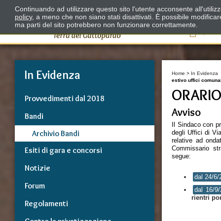
Continuando ad utilizzare questo sito l'utente acconsente all'utili
policy
, a meno che non siano stati disattivati. È possibile modifica
ma parti del sito potrebbero non funzionare correttamente.
Il
In Evidenza
Home
>
In Evidenza
estivo uffici comuna
ORARIO
Provvedimenti dal 2018
Avviso
Bandi
Il Sindaco con pr
Archivio Bandi
degli Uffici di V
relative ad ondat
Commissario str
Esiti di gara e concorsi
segue:
Notizie
dal 24/6/
Forum
dal 16/9
rientri po
Regolamenti