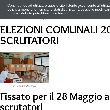
Continuando ad utilizzare questo sito l'utente acconsente all'utili
policy
, a meno che non siano stati disattivati. È possibile modifica
ma parti del sito potrebbero non funzionare correttamente.
ELEZIONI COMUNALI 2
SCRUTATORI
Un seggio elettorale
Fissato per il 28 Maggio a
scrutatori