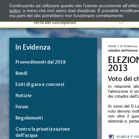
Continuando ad utilizzare questo sito l'utente acconsente all'utili
policy
, a meno che non siano stati disattivati. È possibile modifica
ma parti del sito potrebbero non funzionare correttamente.
Il
In Evidenza
Home
>
In Evidenza
cittadini dell'Union
ELEZIO
Provvedimenti dal 2018
2013
Bandi
Voto dei c
Esiti di gara e concorsi
In relazione al
l'attenzione in o
Notizie
dei cittadini del
Forum
Ai sensi del D.Leg
voto devono inolt
non oltre il qui
Regolamenti
elettorali e, perta
Contro la privatizzazione
dell'acqua
scarica il m