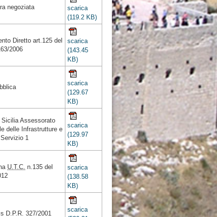
ra negoziata
scarica
(119.2 KB)
nto Diretto art.125 del
scarica
163/2006
(143.45
KB)
scarica
bblica
(129.67
KB)
Sicilia Assessorato
scarica
e delle Infrastrutture e
(129.97
 Servizio 1
KB)
ina
U.T.C.
n.135 del
scarica
012
(138.58
KB)
scarica
is D.P.R. 327/2001