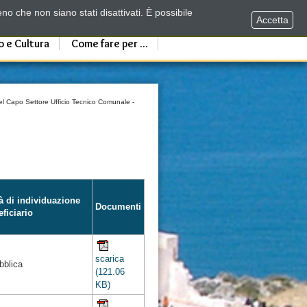
no che non siano stati disattivati. È possibile
Accetta
o e Cultura
Come fare per ...
l Capo Settore Ufficio Tecnico Comunale -
à di individuazione
Documenti
ficiario
scarica
bblica
(121.06
KB)