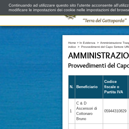
Continuando ad utilizzare questo sito l'utente acconsente all'utili
modificare le impostazioni dei cookie nelle impostazioni del brows
Home
>
In Evidenza
>
Amministrazione Tras
indice
>
Provvedimenti del Capo Settore Uf
AMMINISTRAZIO
Provvedimenti del Cap
Codice
N.
Beneficiario
fiscale o
Partita IVA
C & D
Ascensori di
1
05944310829
Cottonaro
Bruno