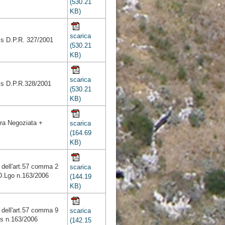
(530.21
KB)
scarica
is D.P.R. 327/2001
(530.21
KB)
scarica
is D.P.R.328/2001
(530.21
KB)
ra Negoziata +
scarica
(164.69
KB)
 dell'art.57 comma 2
scarica
 D.Lgo n.163/2006
(144.19
KB)
 dell'art.57 comma 9
scarica
gs n.163/2006
(142.15