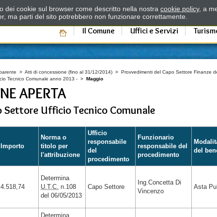
zzo dei cookie sul browser come descritto nella nostra
cookie policy
, a me
er, ma parti del sito potrebbero non funzionare correttamente.
Il Comune
Uffici e Servizi
Turism
parente
>
Atti di concessione (fino al 31/12/2014)
>
Provvedimenti del Capo Settore Finanze de
ficio Tecnico Comunale anno 2013 -
>
Maggio
NE APERTA
o Settore Ufficio Tecnico Comunale
Ufficio
Norma o
Funzionario
responsabile
Modalit
Importo
titolo per
responsabile del
del
del bene
l'attribuzione
procedimento
procedimento
Determina
Ing.Concetta Di
4.518,74
U.T.C.
n.108
Capo Settore
Asta Pu
Vincenzo
del 06/05/2013
Determina