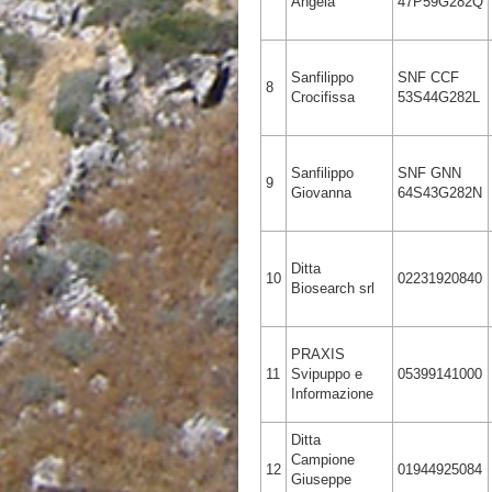
Angela
47P59G282Q
Sanfilippo
SNF CCF
8
Crocifissa
53S44G282L
Sanfilippo
SNF GNN
9
Giovanna
64S43G282N
Ditta
10
02231920840
Biosearch srl
PRAXIS
11
Svipuppo e
05399141000
Informazione
Ditta
Campione
12
01944925084
Giuseppe