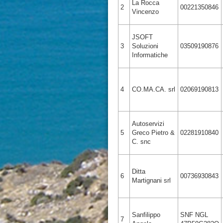
La Rocca
2
00221350846
Vincenzo
JSOFT
3
Soluzioni
03509190876
Informatiche
4
CO.MA.CA. srl
02069190813
Autoservizi
5
Greco Pietro &
02281910840
C. snc
Ditta
6
00736930843
Martignani srl
Sanfilippo
SNF NGL
7