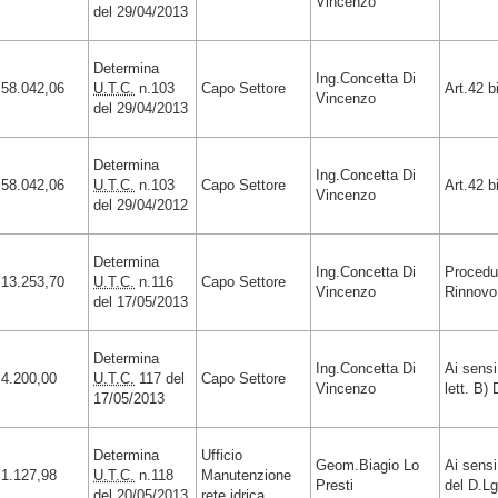
Vincenzo
del 29/04/2013
Determina
Ing.Concetta Di
58.042,06
U.T.C.
n.103
Capo Settore
Art.42 b
Vincenzo
del 29/04/2013
Determina
Ing.Concetta Di
58.042,06
U.T.C.
n.103
Capo Settore
Art.42 b
Vincenzo
del 29/04/2012
Determina
Ing.Concetta Di
Procedu
13.253,70
U.T.C.
n.116
Capo Settore
Vincenzo
Rinnovo
del 17/05/2013
Determina
Ing.Concetta Di
Ai sensi
4.200,00
U.T.C.
117 del
Capo Settore
Vincenzo
lett. B)
17/05/2013
Determina
Ufficio
Geom.Biagio Lo
Ai sensi
1.127,98
U.T.C.
n.118
Manutenzione
Presti
del D.L
del 20/05/2013
rete idrica