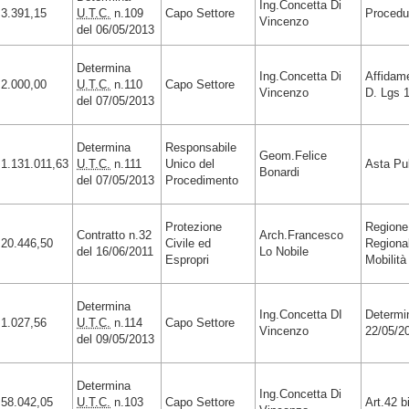
Ing.Concetta Di
3.391,15
U.T.C.
n.109
Capo Settore
Procedu
Vincenzo
del 06/05/2013
Determina
Ing.Concetta Di
Affidame
2.000,00
U.T.C.
n.110
Capo Settore
Vincenzo
D. Lgs 
del 07/05/2013
Determina
Responsabile
Geom.Felice
1.131.011,63
U.T.C.
n.111
Unico del
Asta Pu
Bonardi
del 07/05/2013
Procedimento
Protezione
Regione 
Contratto n.32
Arch.Francesco
20.446,50
Civile ed
Regional
del 16/06/2011
Lo Nobile
Espropri
Mobilità
Determina
Ing.Concetta DI
Determ
1.027,56
U.T.C.
n.114
Capo Settore
Vincenzo
22/05/2
del 09/05/2013
Determina
Ing.Concetta Di
58.042,05
U.T.C.
n.103
Capo Settore
Art.42 b