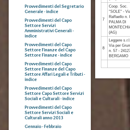
Provvedimenti del Segretario
Coop. Soc.
Generale - indice
"SOLE" - Vi
Raffaello n. 
7
Provvedimenti del Capo
PALMA DI
Settore Servizi
MONTECHI
Amministrativi Generali -
(AG)
indice
Leggere s.r.l.
Provvedimenti del Capo
Via per Gru
8
Settore Finanze del Capo
n. 57 - 2412
Settore Finanze - indice
BERGAMO
Provvedimenti del Capo
Settore Finanze del Capo
Settore Affari Legali e Tributi -
indice
Provvedimenti del Capo
Settore Capo Settore Servizi
Sociali e Culturali - indice
Provvedimenti del Capo
Settore Servizi Sociali e
Culturali anno 2013
Gennaio - Febbraio