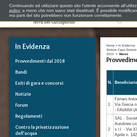
Continuando ad utilizzare questo sito l'utente acconsente all'utili
policy
, a meno che non siano stati disattivati. È possibile modifica
ma parti del sito potrebbero non funzionare correttamente.
Il
In Evidenza
Home
>
In Evidenza
Settore Capo Settore S
2013
>
Marzo
Provvedimen
Provvedimenti dal 2018
Bandi
Esiti di gara e concorsi
N.
Beneficiari
Notizie
Ferraro Anto
Forum
1
Via Grecia n
- FAVARA (
Regolamenti
SAL - Socie
Autolinee Li
Contro la privatizzazione
2
s.r.l. - Via 
dell'acqua
Aprile n. 142