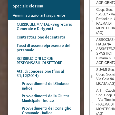
AGRIGENT
Speciale elezioni
Coop. Soc.
"SOLE" - Vi
Amministrazione Trasparente
Raffaello n. 
3
PALMA DI
CURRICULUM VITAE - Segretario
Generale e Dirigenti-
MONTECHI
(AG)
contrattazione decentrata
ASSOCIAZ
ITALIANA
Tassi di assenze/presenze del
ASSISTEN
personale
4
SPASTICI - 
RETRIBUZIONI LORDE
Cimarra n. 3
RESPONSABILI DI SETTORE
AGRIGENT
SUAMI Soc
Atti di concessione (fino al
Coop. Social
31/12/2014)
5
Via Gela 94 
Provvedimenti del Sindaco -
LICATA (AG
indice
A.T.I. Capofi
Soc. Coop. 
Provvedimenti della Giunta
- Via Tiepolo
Municipale - indice
6
- PALMA DI
Provvedimenti del Consiglio
MONTECHI
Comunale - indice
(AG)