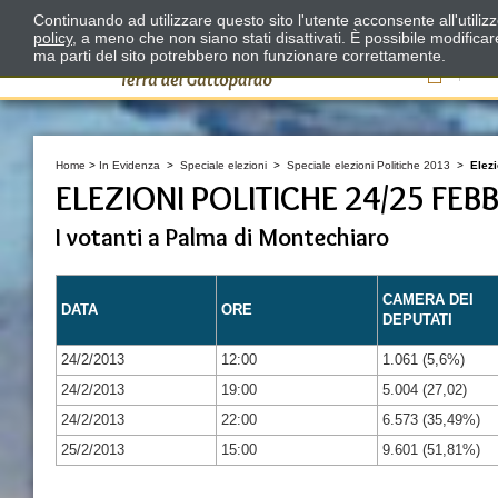
Continuando ad utilizzare questo sito l'utente acconsente all'utili
policy
, a meno che non siano stati disattivati. È possibile modifica
ma parti del sito potrebbero non funzionare correttamente.
Il
Home
>
In Evidenza
>
Speciale elezioni
>
Speciale elezioni Politiche 2013
>
Elezi
ELEZIONI POLITICHE 24/25 FEB
I votanti a Palma di Montechiaro
CAMERA DEI
DATA
ORE
DEPUTATI
24/2/2013
12:00
1.061 (5,6%)
24/2/2013
19:00
5.004 (27,02)
24/2/2013
22:00
6.573 (35,49%)
25/2/2013
15:00
9.601 (51,81%)