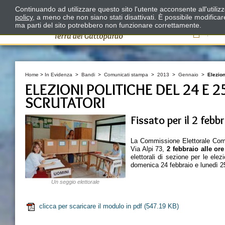
Continuando ad utilizzare questo sito l'utente acconsente all'utili
policy
, a meno che non siano stati disattivati. È possibile modifica
ma parti del sito potrebbero non funzionare correttamente.
Il
Home
>
In Evidenza
>
Bandi
>
Comunicati stampa
>
2013
>
Gennaio
>
Elezion
ELEZIONI POLITICHE DEL 24 E 
SCRUTATORI
Fissato per il 2 febb
La Commissione Elettorale Comun
Via Alpi 73,
2 febbraio
alle or
elettorali di sezione per le el
domenica 24 febbraio e lunedì 2
Un seggio elettorale
clicca per scaricare il modulo in pdf
(547.19 KB)