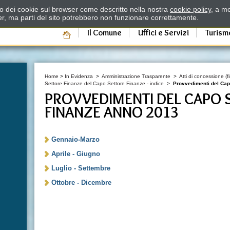
zzo dei cookie sul browser come descritto nella nostra
cookie policy
, a me
er, ma parti del sito potrebbero non funzionare correttamente.
Il Comune
Uffici e Servizi
Turism
Home
>
In Evidenza
>
Amministrazione Trasparente
>
Atti di concessione (
Settore Finanze del Capo Settore Finanze - indice
>
Provvedimenti del Cap
PROVVEDIMENTI DEL CAPO 
FINANZE ANNO 2013
Gennaio-Marzo
Aprile - Giugno
Luglio - Settembre
Ottobre - Dicembre