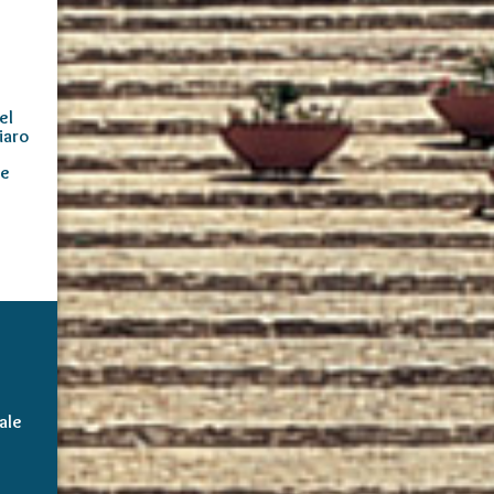
el
iaro
te
ale