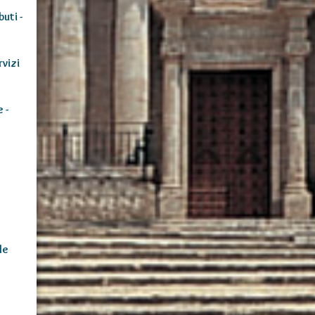
buti -
vizi
 -
le