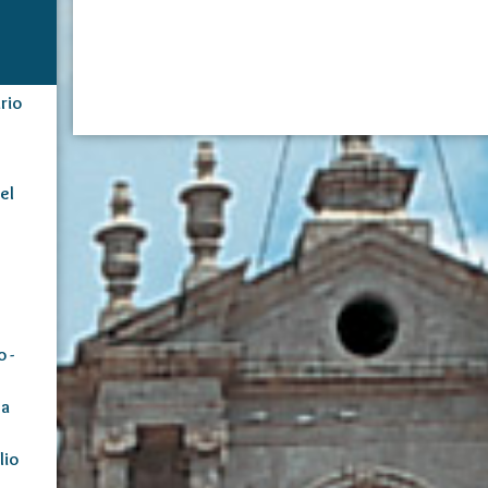
rio
el
 -
ta
lio