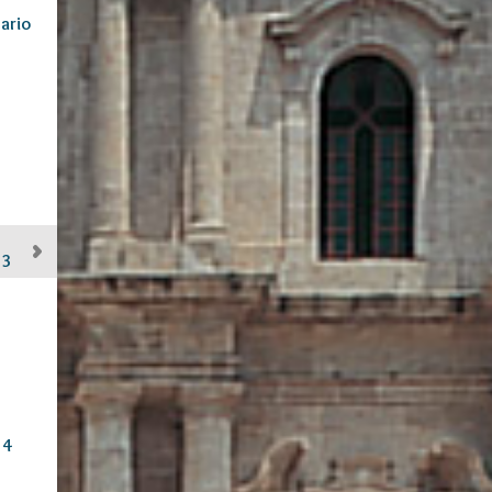
ario
13
14