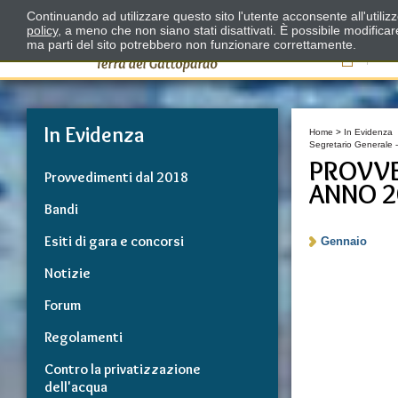
Continuando ad utilizzare questo sito l'utente acconsente all'utili
policy
, a meno che non siano stati disattivati. È possibile modifica
ma parti del sito potrebbero non funzionare correttamente.
Il
In Evidenza
Home
>
In Evidenza
Segretario Generale -
PROVVE
Provvedimenti dal 2018
ANNO 2
Bandi
Esiti di gara e concorsi
Gennaio
Notizie
Forum
Regolamenti
Contro la privatizzazione
dell'acqua