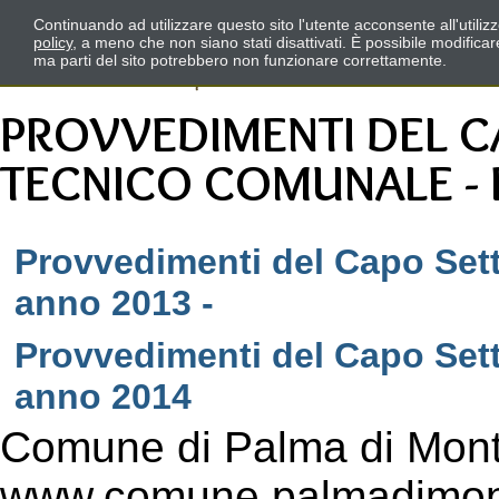
Continuando ad utilizzare questo sito l'utente acconsente all'utili
policy
, a meno che non siano stati disattivati. È possibile modifica
ma parti del sito potrebbero non funzionare correttamente.
PROVVEDIMENTI DEL C
TECNICO COMUNALE - 
Provvedimenti del Capo Set
anno 2013 -
Provvedimenti del Capo Set
anno 2014
Comune di Palma di Mont
www.comune.palmadimont