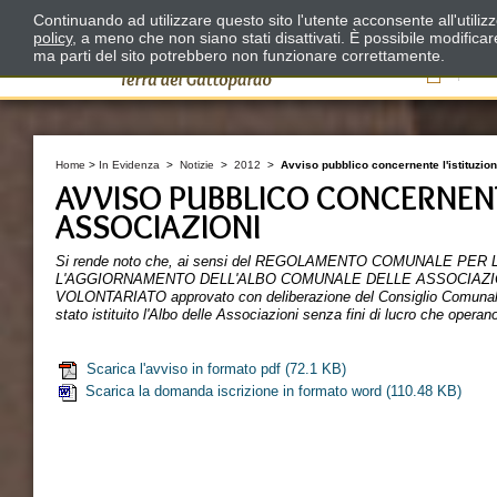
Continuando ad utilizzare questo sito l'utente acconsente all'utili
policy
, a meno che non siano stati disattivati. È possibile modifica
ma parti del sito potrebbero non funzionare correttamente.
Il
Home
>
In Evidenza
>
Notizie
>
2012
>
Avviso pubblico concernente l'istituzion
AVVISO PUBBLICO CONCERNENTE
ASSOCIAZIONI
Si rende noto che, ai sensi del REGOLAMENTO COMUNALE PER 
L'AGGIORNAMENTO DELL'ALBO COMUNALE DELLE ASSOCIAZI
VOLONTARIATO approvato con deliberazione del Consiglio Comunale
stato istituito l'Albo delle Associazioni senza fini di lucro che operan
Scarica l'avviso in formato pdf
(72.1 KB)
Scarica la domanda iscrizione in formato word
(110.48 KB)