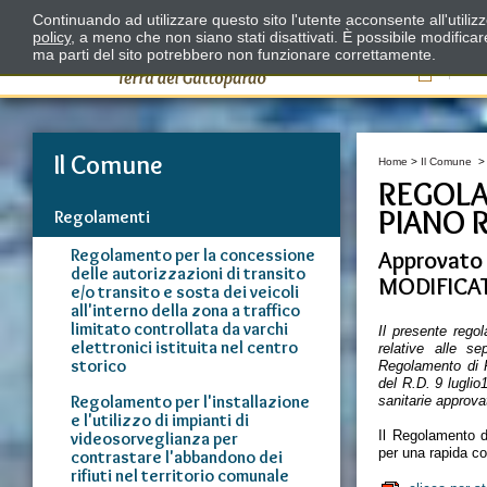
Continuando ad utilizzare questo sito l'utente acconsente all'utili
policy
, a meno che non siano stati disattivati. È possibile modifica
ma parti del sito potrebbero non funzionare correttamente.
Il
Il Comune
Home
>
Il Comune
REGOLA
PIANO 
Regolamenti
Regolamento per la concessione
Approvato 
delle autorizzazioni di transito
MODIFICATO
e/o transito e sosta dei veicoli
all'interno della zona a traffico
limitato controllata da varchi
Il presente rego
elettronici istituita nel centro
relative alle se
storico
Regolamento di P
del R.D. 9 luglio1
Regolamento per l'installazione
sanitarie approva
e l'utilizzo di impianti di
Il Regolamento d
videosorveglianza per
per una rapida co
contrastare l'abbandono dei
rifiuti nel territorio comunale