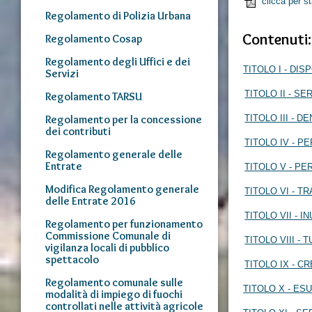
clicca per s
Regolamento di Polizia Urbana
Contenuti:
Regolamento Cosap
Regolamento degli Uffici e dei
TITOLO I - DI
Servizi
TITOLO II - SE
Regolamento TARSU
Regolamento per la concessione
TITOLO III - 
dei contributi
TITOLO IV - P
Regolamento generale delle
Entrate
TITOLO V - P
Modifica Regolamento generale
TITOLO VI - 
delle Entrate 2016
TITOLO VII - 
Regolamento per funzionamento
Commissione Comunale di
TITOLO VIII -
vigilanza locali di pubblico
spettacolo
TITOLO IX - C
Regolamento comunale sulle
TITOLO X - ES
modalità di impiego di fuochi
controllati nelle attività agricole