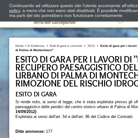
Continuando ad utilizzare questo sito l'utente acconsente all'utili
policy
, a meno che non siano stati disattivati. È possibile modifica
ma parti del sito potrebbero non funzionare correttamente.
Il
Home
>
In Evidenza
>
Esiti di gara e concorsi
>
2012
>
Esito di gara per i lavor
di Palma di Montechiaro".
ESITO DI GARA PER I LAVORI DI
RECUPERO PAESAGGISTICO DEL
URBANO DI PALMA DI MONTECHIA
RIMOZIONE DEL RISCHIO IDRO
ESITO DI GARA
Si rende noto, ai sensi di legge, che è stata espletata presso gli uf
paesaggistico delle pendici del centro storico urbano di Palma di Monte
14/09/2012)
Espletata ai sensi dell'art. 54 e dell'art. 86 del Codice dei Contratti.
Ditte ammesse:
177