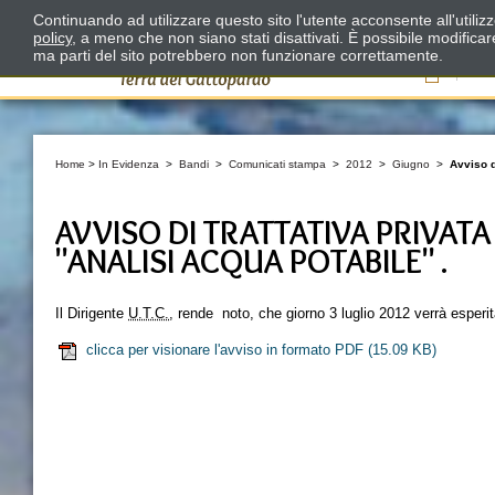
Continuando ad utilizzare questo sito l'utente acconsente all'utili
policy
, a meno che non siano stati disattivati. È possibile modifica
ma parti del sito potrebbero non funzionare correttamente.
Il
Home
>
In Evidenza
>
Bandi
>
Comunicati stampa
>
2012
>
Giugno
>
Avviso d
AVVISO DI TRATTATIVA PRIVATA
"ANALISI ACQUA POTABILE" .
Il Dirigente
U.T.C.
, rende noto, che giorno 3 luglio 2012 verrà esperit
clicca per visionare l'avviso in formato PDF
(15.09 KB)