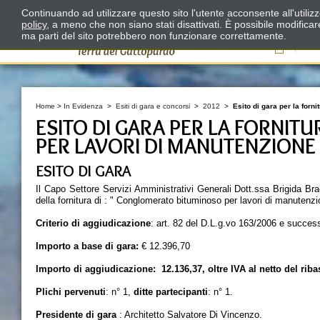
Continuando ad utilizzare questo sito l'utente acconsente all'utili
policy
, a meno che non siano stati disattivati. È possibile modifica
ma parti del sito potrebbero non funzionare correttamente.
Il
Home
>
In Evidenza
>
Esiti di gara e concorsi
>
2012
>
Esito di gara per la forn
ESITO DI GARA PER LA FORNI
PER LAVORI DI MANUTENZIONE
ESITO DI GARA
Il Capo Settore Servizi Amministrativi Generali Dott.ssa Brigida Bra
della fornitura di : " Conglomerato bituminoso per lavori di manutenzi
Criterio di aggiudicazione
: art. 82 del D.L.g.vo 163/2006 e succes
Importo a base di gara:
€ 12.396,70
Importo di aggiudicazione: 12.136,37, oltre IVA al netto del riba
Plichi pervenuti
: n° 1,
ditte partecipanti
: n° 1.
Presidente di gara
: Architetto Salvatore Di Vincenzo.