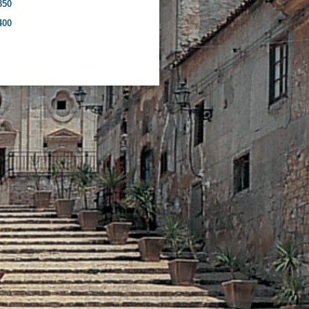
350
400