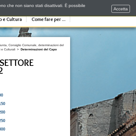
no che non siano stati disattivati. È possibile
Accetta
o e Cultura
Come fare per ...
 Giunta, Consiglio Comunale, determinazioni del
 e Culturali
>
Determinazioni del Capo
 SETTORE
2
00
150
200
250
300