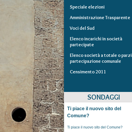
Speciale elezioni
Amministrazione Trasparente
Voci del Sud
Elenco incarichi in società
partecipate
Elenco società a totale o parzi
partecipazione comunale
Censimento 2011
SONDAGGI
Ti piace il nuovo sito del
Comune?
Ti piace il nuovo sito del Comune?