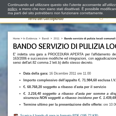
Continuando ad utilizzare questo sito l'utente acconsente all'utili
policy
, a meno che non siano stati disattivati. È possibile modifica
ma parti del sito potrebbero non funzionare correttamente.
Il
Home
>
In Evidenza
>
Bandi
>
2011
>
Bando servizio di pulizia locali comunal
BANDO SERVIZIO DI PULIZIA L
E' indetta una gara a PROCEDURA APERTA per l'affidamento del Se
163/2006 e successive modifiche ed integrazioni, con aggiudicazione a
sensi dell'art.82 comma 2 lett.b) dello stesso decreto.
Data della
gara:
16 Dicembre 2011 ore 11.00
Importo complessivo dell'appalto
€. 71.984,60 esclusa I.V.
€. 68.768,20 soggetto a ribasso d'asta per il servizio
€. 3.216,40 soggetto a ribasso d'asta per somme a dis
sicurezza NON soggetti a ribasso incidono per €. 1.439,69
Termine ultimo per la presentazione delle offerte:
ore 10.0
Scarica il bando di gara in formato PDF
(195.72 KB)