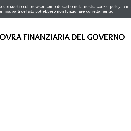
zzo dei cookie sul browser come descritto nella nostra
cookie policy
, a me
er, ma parti del sito potrebbero non funzionare correttamente.
OVRA FINANZIARIA DEL GOVERNO