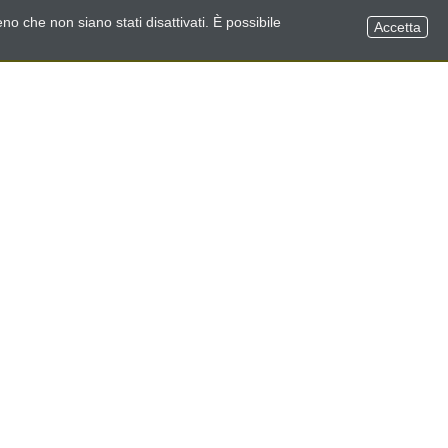
no che non siano stati disattivati. È possibile
Accetta