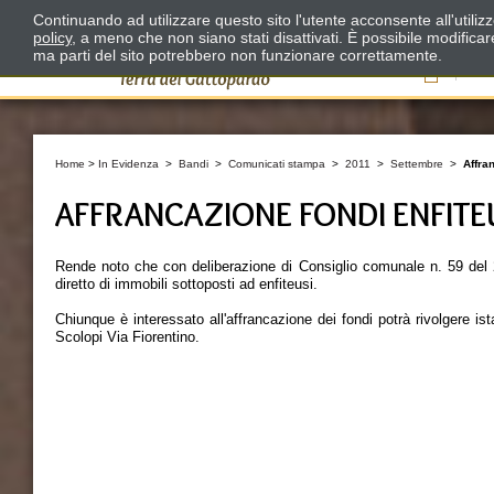
Continuando ad utilizzare questo sito l'utente acconsente all'utili
policy
, a meno che non siano stati disattivati. È possibile modifica
ma parti del sito potrebbero non funzionare correttamente.
Il
Home
>
In Evidenza
>
Bandi
>
Comunicati stampa
>
2011
>
Settembre
>
Affra
AFFRANCAZIONE FONDI ENFITEU
Rende noto che con deliberazione di Consiglio comunale n. 59 del 26
diretto di immobili sottoposti ad enfiteusi.
Chiunque è interessato all'affrancazione dei fondi potrà rivolgere 
Scolopi Via Fiorentino.