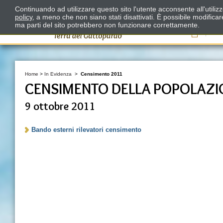
Continuando ad utilizzare questo sito l'utente acconsente all'utili
policy
, a meno che non siano stati disattivati. È possibile modifica
ma parti del sito potrebbero non funzionare correttamente.
Il
Home
>
In Evidenza
>
Censimento 2011
CENSIMENTO DELLA POPOLAZIO
9 ottobre 2011
Bando esterni rilevatori censimento