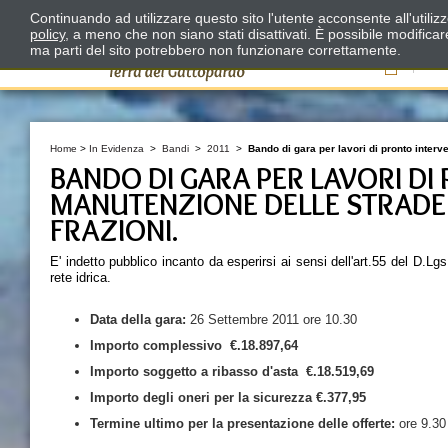
Continuando ad utilizzare questo sito l'utente acconsente all'utili
policy
, a meno che non siano stati disattivati. È possibile modifica
ma parti del sito potrebbero non funzionare correttamente.
Il
Home
>
In Evidenza
>
Bandi
>
2011
>
Bando di gara per lavori di pronto interve
BANDO DI GARA PER LAVORI DI
MANUTENZIONE DELLE STRADE 
FRAZIONI.
E' indetto pubblico incanto da esperirsi ai sensi dell'art.55 del D.L
rete idrica.
Data della
gara:
26 Settembre 2011 ore 10.30
Importo complessivo
€.18.897,64
Importo soggetto a ribasso d'asta
€.
18.519,69
Importo degli oneri per la sicurezza
€.377,95
Termine ultimo per la presentazione delle offerte:
ore 9.30