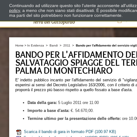
Continuando ad utilizzare questo sito l'utente acconsente all'utili
policy
, a meno che non siano stati disattivati. È possibile modifica
ma parti del sito potrebbero non funzionare correttamente.
Il
Home
>
In Evidenza
>
Bandi
>
2011
>
Bando per l'affidamento del servizio vigi
BANDO PER L'AFFIDAMENTO DEL
SALVATAGGIO SPIAGGE DEL TE
PALMA DI MONTECHIARO
E' indetto pubblico incanto per l'affidamento del servizio di "vigil
esperirsi ai sensi del Decreto Legislativo 163/2006, con il criterio di 
proporrà il prezzo più basso rispetto a quello fissato a base d'asta.
Data della
gara:
5 Luglio 2011 ore 11.00
Importo a base d'asta:
€. 54.670,00.
Termine ultimo per la presentazione delle offerte:
ore 10.0
Scarica il bando di gara in formato PDF
(100.97 KB)