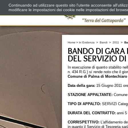
Continuando ad utilizzare questo sito l'utente acconsente all'utili
modificare le impostazioni dei cookie nelle impostazioni del brows
Home
>
In Evidenza
>
Bandi
>
2011
>
Ba
BANDO DI GARA 
DEL SERVIZIO D
In esecuzione di quanto stabilito ne
n. 434 R.G.) si rende noto che il gio
Comune di Palma di Montechiaro 
Data della
gara:
15 Giugno 2011 ore
STAZIONE APPALTANTE:
Comune d
TIPO DI APPALTO:
SERVIZI Categori
DURATA DEL CONTRATTO:
anni 5 
CORRISPETTIVO:
L'affidamento del
in quanto il Servizio di Tesoreria sar