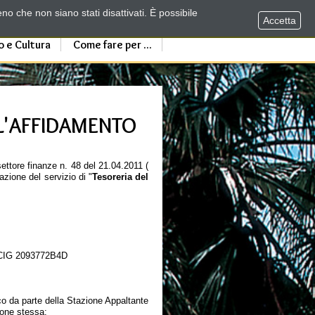
no che non siano stati disattivati. È possibile
Accetta
o e Cultura
Come fare per ...
L'AFFIDAMENTO
ettore finanze n. 48 del 21.04.2011 (
azione del servizio di "
Tesoreria del
ce CIG 2093772B4D
co da parte della Stazione Appaltante
zione stessa;