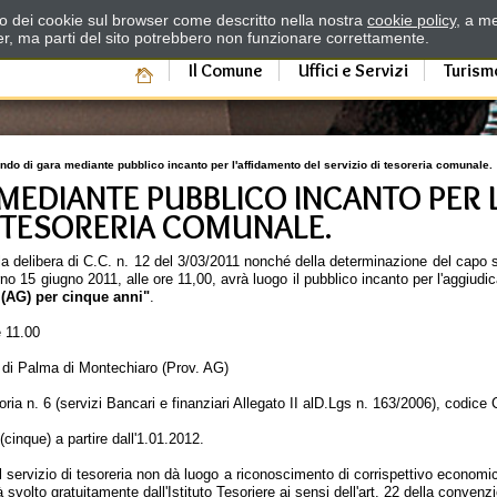
zzo dei cookie sul browser come descritto nella nostra
cookie policy
, a me
er, ma parti del sito potrebbero non funzionare correttamente.
Il Comune
Uffici e Servizi
Turism
ndo di gara mediante pubblico incanto per l'affidamento del servizio di tesoreria comunale.
MEDIANTE PUBBLICO INCANTO PER 
I TESORERIA COMUNALE.
lla delibera di C.C. n. 12 del 3/03/2011 nonché della determinazione del capo s
rno 15 giugno 2011, alle ore 11,00, avrà luogo il pubblico incanto per l'aggiudic
(AG) per cinque anni"
.
 11.00
i Palma di Montechiaro (Prov. AG)
a n. 6 (servizi Bancari e finanziari Allegato II alD.Lgs n. 163/2006), codi
(cinque) a partire dall'1.01.2012.
 servizio di tesoreria non dà luogo a riconoscimento di corrispettivo economi
à svolto gratuitamente dall'Istituto Tesoriere ai sensi dell'art. 22 della conven