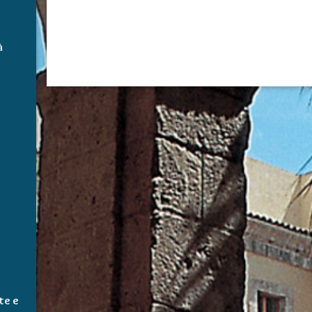
à
te e