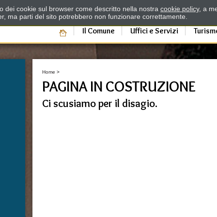
zzo dei cookie sul browser come descritto nella nostra
cookie policy
, a me
er, ma parti del sito potrebbero non funzionare correttamente.
Il Comune
Uffici e Servizi
Turism
Home
>
PAGINA IN COSTRUZIONE
Ci scusiamo per il disagio.