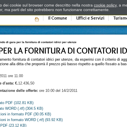
zzo dei cookie sul browser come descritto nella nostra
cookie policy
, a me
er, ma parti del sito potrebbero non funzionare correttamente.
Il Comune
Uffici e Servizi
Turism
ndo di gara per la fornitura di contatori idrici per utenze
PER LA FORNITURA DI CONTATORI ID
amento fornitura di contatori idrici per utenze, da esperirsi con il criterio di ag
one alla ditta che proporrà il prezzo più basso rispetto a quello fissato a bas
2011 ore 11.00
e d'asta:
€.
12.436,50
tazione delle offerte:
ore 10.00 del 14/2/2011
mato PDF
(102.81 KB)
ato WORD (.rtf)
(304.5 KB)
izioni in formato PDF
(30.05 KB)
izioni in formato WORD (.rtf)
(93.92 KB)
o PDF
(23.12 KB)