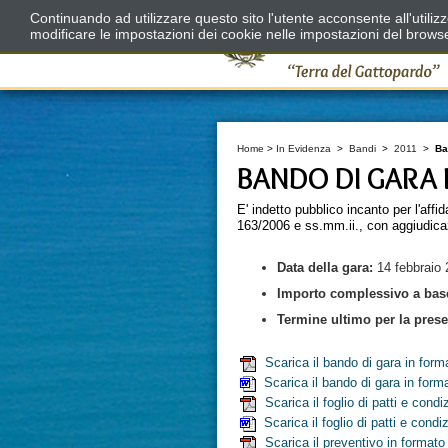
Continuando ad utilizzare questo sito l'utente acconsente all'utili
modificare le impostazioni dei cookie nelle impostazioni del brows
Home
>
In Evidenza
>
Bandi
>
2011
>
Ba
BANDO DI GARA 
E' indetto pubblico incanto per l'affid
163/2006 e ss.mm.ii., con aggiudicazi
Data della
gara:
14 febbraio 
Importo complessivo
a bas
Termine ultimo per la presen
Scarica il bando di gara in for
Scarica il bando di gara in form
Scarica il foglio di patti e cond
Scarica il foglio di patti e cond
Scarica il preventivo in format