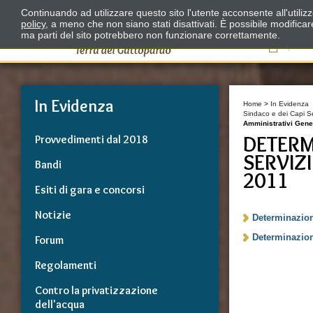
Continuando ad utilizzare questo sito l'utente acconsente all'utili
policy
, a meno che non siano stati disattivati. È possibile modifica
ma parti del sito potrebbero non funzionare correttamente.
Il
In Evidenza
Home
>
In Evidenza
Sindaco e dei Capi Se
Amministrativi Gene
DETERM
Provvedimenti dal 2018
SERVIZ
Bandi
2011
Esiti di gara e concorsi
Notizie
Determinazioni
Determinazioni
Forum
Regolamenti
Contro la privatizzazione
dell'acqua