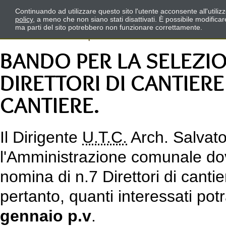
Continuando ad utilizzare questo sito l'utente acconsente all'utili
policy
, a meno che non siano stati disattivati. È possibile modifica
ma parti del sito potrebbero non funzionare correttamente.
BANDO PER LA SELEZIO
DIRETTORI DI CANTIERE 
CANTIERE.
Il Dirigente
U.T.C.
Arch. Salvato
l'Amministrazione comunale dov
nomina di n.7 Direttori di cantier
pertanto, quanti interessati pot
gennaio p.v
.