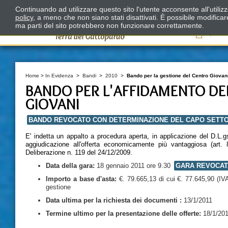
Continuando ad utilizzare questo sito l'utente acconsente all'utili
policy
, a meno che non siano stati disattivati. È possibile modifica
ma parti del sito potrebbero non funzionare correttamente.
Il
Home
>
In Evidenza
>
Bandi
>
2010
>
Bando per la gestione del Centro Giovan
BANDO PER L'AFFIDAMENTO DEL
GIOVANI
BANDO REVOCATO CON DETERMINAZIONE DEL CAPO SETTORE 
E' indetta un appalto a procedura aperta, in applicazione del D.L.g
aggiudicazione all'offerta economicamente più vantaggiosa (art. 
Deliberazione n. 119 del 24/12/2009.
Data della
gara:
18 gennaio 2011 ore 9.30
GARA REVOCAT
Importo a base d'asta:
€. 79.665,13 di cui €. 77.645,90 (IVA
gestione
Data ultima per la richiesta dei documenti :
13/1/2011
Termine ultimo per la presentazione delle offerte:
18/1/201