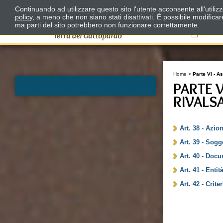
Continuando ad utilizzare questo sito l'utente acconsente all'utili
policy
, a meno che non siano stati disattivati. È possibile modifica
ma parti del sito potrebbero non funzionare correttamente.
Il
Home
>
Parte VI - A
PARTE V
RIVALS
Art. 38 - Azion
Art. 39 - Sogg
Art. 40 - Doc
Art. 41 - Entit
Art. 42 - Crite