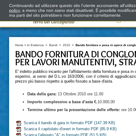
Continuando ad utilizzare questo sito l'utente acconsente all'utili
policy
, a meno che non siano stati disattivati. È possibile modifica
ma parti del sito potrebbero non funzionare correttamente.
Il
Home
>
In Evidenza
>
Bandi
>
2010
>
Bando fornitura e posa in opera di congl
BANDO FORNITURA DI CONGLOM
PER LAVORI MANUTENTIVI, STRA
E' indetto pubblico incanto per l'affidamento della fornitura e posa in 
esperirsi, ai sensi del D.L.vo 163/2006, con il criterio di aggiudicazio
prezzo più basso rispetto a quello fissato a base d'asta.
Data della
gara:
13 Ottobre 2010 ore 11.00
Importo complessivo a base d'asta €.
10.000,00
Termine ultimo per la presentazione delle offerte:
ore 10.0
Scarica il bando di gara in formato PDF
(147.39 KB)
Scarica il capitolato d'oneri in formato PDF
(85.9 KB)
Scarica l'allegato "A" in formato PDF
(51.5 KB)