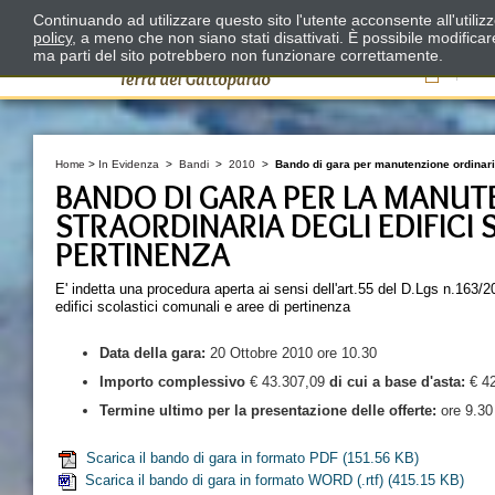
Continuando ad utilizzare questo sito l'utente acconsente all'utili
policy
, a meno che non siano stati disattivati. È possibile modifica
ma parti del sito potrebbero non funzionare correttamente.
Il
Home
>
In Evidenza
>
Bandi
>
2010
>
Bando di gara per manutenzione ordinaria
BANDO DI GARA PER LA MANUT
STRAORDINARIA DEGLI EDIFICI 
PERTINENZA
E' indetta una procedura aperta ai sensi dell'art.55 del D.Lgs n.163/2
edifici scolastici comunali e aree di pertinenza
Data della
gara:
20 Ottobre 2010 ore 10.30
Importo complessivo
€ 43.307,09
di cui a base d'asta:
€ 42
Termine ultimo per la presentazione delle offerte:
ore 9.30
Scarica il bando di gara in formato PDF
(151.56 KB)
Scarica il bando di gara in formato WORD (.rtf)
(415.15 KB)