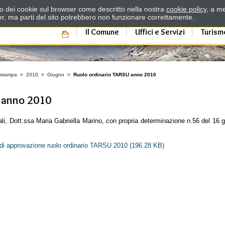
zzo dei cookie sul browser come descritto nella nostra
cookie policy
, a me
er, ma parti del sito potrebbero non funzionare correttamente.
Il Comune
Uffici e Servizi
Turism
 stampa
>
2010
>
Giugno
>
Ruolo ordinario TARSU anno 2010
anno 2010
gali, Dott.ssa Maria Gabriella Marino, con propria determinazione n.56 del 16 g
 di approvazione ruolo ordinario TARSU 2010
(196.28 KB)