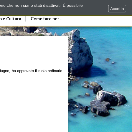
no che non siano stati disattivati. È possibile
Accetta
o e Cultura
Come fare per ...
iugno, ha approvato il ruolo ordinario