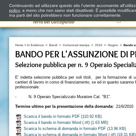
Continuando ad utilizzare questo sito l'utente acconsente all'utili
policy
, a meno che non siano stati disattivati. È possibile modifica
ma parti del sito potrebbero non funzionare correttamente.
Il
Home
>
In Evidenza
>
Bandi
>
Comunicati stampa
>
2010
>
Giugno
>
Bando as
BANDO PER L'ASSUNZIONE DI P
Selezione pubblica per n. 9 Operaio Specia
E' indetta selezione pubblica per soli titoli, per la formazione di
cantieri di lavoro in corso di finanziamento, se ed in quanto saranno
professionale:
- N. 9 Operaio Specializzato Muratore Cat. "B1".
Termine ultimo per la presentazione della domanda
:
21/6/2010
Scarica il bando in formato PDF
(110.92 KB)
Scarica il bando in formato Word (.rtf)
(1.63 MB)
Scarica lo schema di domanda in formato PDF
(13.96 KB)
Scarica lo schema di domanda in formato Word (.rtf)
(19.31 KB)