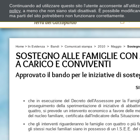
Continuando ad utilizzare questo sito l'utente acconsente all'utili
policy
, a meno che non siano stati disattivati. È possibile modifica
ma parti del sito potrebbero non funzionare correttamente.
Il
Home
>
In Evidenza
>
Bandi
>
Comunicati stampa
>
2010
>
Maggio
>
Sostegno
SOSTEGNO ALLE FAMIGLIE CON
A CARICO E CONVIVENTI
Approvato il bando per le iniziative di so
S
che in esecuzione del Decreto dell'Assessore per la Famigli
proseguimento della sperimentazione di iniziative di abbattim
quattro, si prevede un intervento economico a favore delle m
del nucleo familiare, certificata dall'Indicatore della Situazi
che gli interventi riguarderanno le famiglie con quattro o più
gli stessi nuclei familiari siano in possesso di un I.S.E.E. de